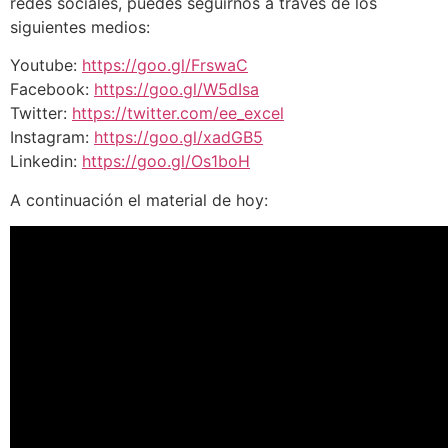
redes sociales, puedes seguirnos a través de los
siguientes medios:
Youtube:
https://goo.gl/FrswaC
Facebook:
https://goo.gl/W5dIsa
Twitter:
https://twitter.com/ee_excel
Instagram:
https://goo.gl/xadGB5
Linkedin:
https://goo.gl/Os1boH
A continuación el material de hoy: