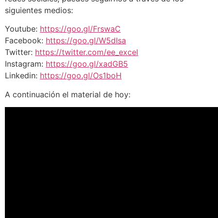
siguientes medios:
Youtube:
https://goo.gl/FrswaC
Facebook:
https://goo.gl/W5dIsa
Twitter:
https://twitter.com/ee_excel
Instagram:
https://goo.gl/xadGB5
Linkedin:
https://goo.gl/Os1boH
A continuación el material de hoy: