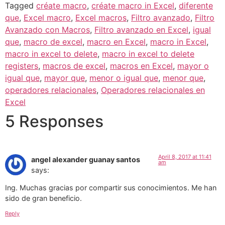
Tagged
créate macro
,
créate macro in Excel
,
diferente
que
,
Excel macro
,
Excel macros
,
Filtro avanzado
,
Filtro
Avanzado con Macros
,
Filtro avanzado en Excel
,
igual
que
,
macro de excel
,
macro en Excel
,
macro in Excel
,
macro in excel to delete
,
macro in excel to delete
registers
,
macros de excel
,
macros en Excel
,
mayor o
igual que
,
mayor que
,
menor o igual que
,
menor que
,
operadores relacionales
,
Operadores relacionales en
Excel
5 Responses
April 8, 2017 at 11:41
angel alexander guanay santos
am
says:
Ing. Muchas gracias por compartir sus conocimientos. Me han
sido de gran beneficio.
Reply