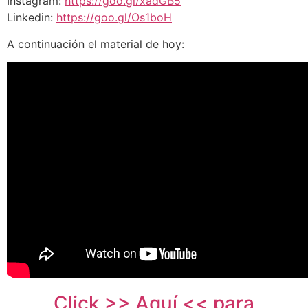
Instagram:
https://goo.gl/xadGB5
Linkedin:
https://goo.gl/Os1boH
A continuación el material de hoy:
Click >> Aquí << para