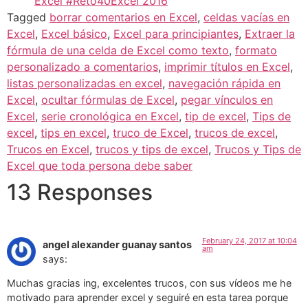
Excel #Reto40Excel 2016
Tagged
borrar comentarios en Excel
,
celdas vacías en
Excel
,
Excel básico
,
Excel para principiantes
,
Extraer la
fórmula de una celda de Excel como texto
,
formato
personalizado a comentarios
,
imprimir títulos en Excel
,
listas personalizadas en excel
,
navegación rápida en
Excel
,
ocultar fórmulas de Excel
,
pegar vínculos en
Excel
,
serie cronológica en Excel
,
tip de excel
,
Tips de
excel
,
tips en excel
,
truco de Excel
,
trucos de excel
,
Trucos en Excel
,
trucos y tips de excel
,
Trucos y Tips de
Excel que toda persona debe saber
13 Responses
February 24, 2017 at 10:04
angel alexander guanay santos
am
says:
Muchas gracias ing, excelentes trucos, con sus vídeos me he
motivado para aprender excel y seguiré en esta tarea porque