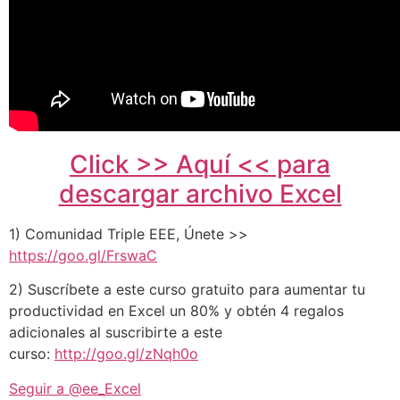
Click >> Aquí << para
descargar archivo Excel
1) Comunidad Triple EEE, Únete >>
https://goo.gl/FrswaC
2) Suscríbete a este curso gratuito para aumentar tu
productividad en Excel un 80% y obtén 4 regalos
adicionales al suscribirte a este
curso:
http://goo.gl/zNqh0o
Seguir a @ee_Excel