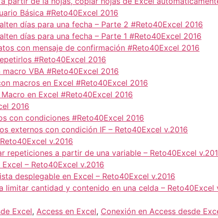
 a partir de la hojas, copiar hojas de Excel automáticame
suario Básica #Reto40Excel 2016
falten días para una fecha – Parte 2 #Reto40Excel 2016
alten días para una fecha – Parte 1 #Reto40Excel 2016
datos con mensaje de confirmación #Reto40Excel 2016
 repetirlos #Reto40Excel 2016
con macro VBA #Reto40Excel 2016
 con macros en Excel #Reto40Excel 2016
n Macro en Excel #Reto40Excel 2016
cel 2016
tos con condiciones #Reto40Excel 2016
vos externos con condición IF – Reto40Excel v.2016
– Reto40Excel v.2016
r repeticiones a partir de una variable – Reto40Excel v.20
n Excel – Reto40Excel v.2016
 lista desplegable en Excel – Reto40Excel v.2016
ra limitar cantidad y contenido en una celda – Reto40Excel 
de Excel
,
Access en Excel
,
Conexión en Access desde Exc