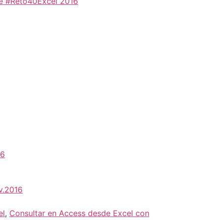
nte #Reto40Excel 2016
16
v.2016
el
,
Consultar en Access desde Excel con