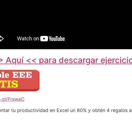
> Aquí << para descargar ejercicio
o.gl/FrswaC
ntar tu productividad en Excel un 80% y obtén 4 regalos adi