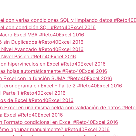
el con varias condiciones SQL y limpiando datos #Reto40
cel con condición SQL #Reto40Excel 2016
 Macro Excel VBA #Reto40Excel 2016
16 sin Duplicados #Reto40Excel 2016
 – Nivel Avanzado #Reto40Excel 2016
– Nivel Básico #Reto40Excel 2016
con hipervínculos en Excel #Reto40Excel 2016
a las hojas automáticamente #Reto40Excel 2016
en Excel con la función SUMA #Reto40Excel 2016
el, cronograma en Excel – Parte 2 #Reto40Excel 2016
el Parte 1 #Reto40Excel 2016
ros de Excel #Reto40Excel 2016
s en Excel en una misma celda con validación de datos #Ret
 a Excel #Reto40Excel 2016
on Formato condicional en Excel #Reto40Excel 2016
¿Cómo agrupar manualmente? #Reto40Excel 2016