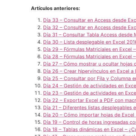
Artículos anteriores:
Día 33 – Consultar en Access desde Exc
Día 32 – Consultar en Access desde Ex
Día 31 – Consultar Tabla Access desde
Día 30 – Lista desplegable en Excel 20
Día 29 – Fórmulas Matriciales en Excel
Día 28 – Fórmulas Matriciales en Excel 
Día 27 – Cómo mostrar u ocultar hojas 
Día 26 – Crear hipervínculos en Excel 
Día 25 – Consultar por Fila y Columna 
Día 24 – Gestión de actividades en Exc
Día 23 – Gestión de actividades en Exc
Día 22 – Exportar Excel a PDF con mac
Día 21 – Diferentes listas desplegable
Día 20 – Cómo importar hojas de Excel
Día 19 – Control de horas ingresadas c
Día 18 – Tablas dinámicas en Excel – 