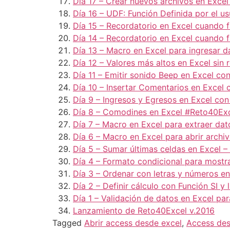
Día 17 – Crear nuevos archivos en Excel
Día 16 – UDF: Función Definida por el u
Día 15 – Recordatorio en Excel cuando 
Día 14 – Recordatorio en Excel cuando f
Día 13 – Macro en Excel para ingresar 
Día 12 – Valores más altos en Excel sin
Día 11 – Emitir sonido Beep en Excel 
Día 10 – Insertar Comentarios en Excel
Día 9 – Ingresos y Egresos en Excel co
Día 8 – Comodines en Excel #Reto40Ex
Día 7 – Macro en Excel para extraer da
Día 6 – Macro en Excel para abrir archi
Día 5 – Sumar últimas celdas en Excel 
Día 4 – Formato condicional para mostra
Día 3 – Ordenar con letras y números e
Día 2 – Definir cálculo con Función SI y
Día 1 – Validación de datos en Excel pa
Lanzamiento de Reto40Excel v.2016
Tagged
Abrir access desde excel
,
Access des