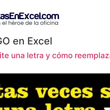
GO en Excel
te una letra y cómo reemplaza