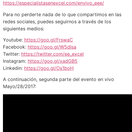
https://especialistasenexcel.com/envivo_eee/
Para no perderte nada de lo que compartimos en las
redes sociales, puedes seguirnos a través de los
siguientes medios:
Youtube:
https://goo.gl/FrswaC
Facebook:
https://goo.gl/W5dIsa
Twitter:
https://twitter.com/ee_excel
Instagram:
https://goo.gl/xadGB5
Linkedin:
https://goo.gl/Os1boH
A continuación, segunda parte del evento en vivo
Mayo/28/2017: