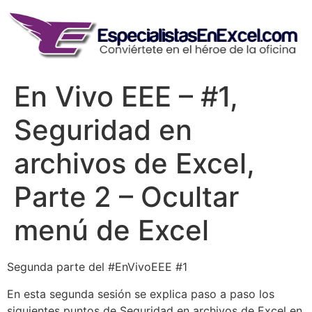
Skip
to
content
En Vivo EEE – #1,
Seguridad en
archivos de Excel,
Parte 2 – Ocultar
menú de Excel
Segunda parte del #EnVivoEEE #1
En esta segunda sesión se explica paso a paso los
siguientes puntos de Seguridad en archivos de Excel en