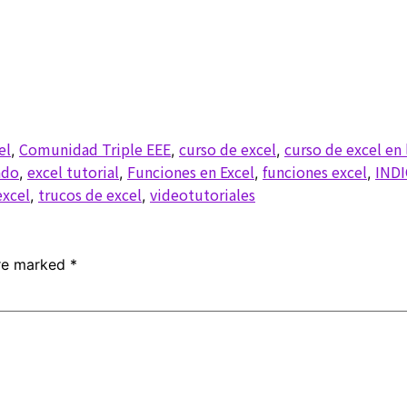
el
Comunidad Triple EEE
curso de excel
curso de excel en 
,
,
,
ado
excel tutorial
Funciones en Excel
funciones excel
INDI
,
,
,
,
excel
trucos de excel
videotutoriales
,
,
are marked
*