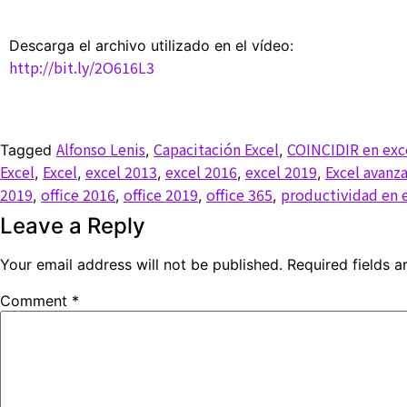
Descarga el archivo utilizado en el vídeo:
http://bit.ly/2O616L3
Alfonso Lenis
Capacitación Excel
COINCIDIR en exc
Tagged
,
,
Excel
Excel
excel 2013
excel 2016
excel 2019
Excel avanz
,
,
,
,
,
2019
office 2016
office 2019
office 365
productividad en 
,
,
,
,
Leave a Reply
Your email address will not be published.
Required fields 
Comment
*