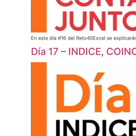
En este día #16 del Reto40Excel se explicar
Día 17 – INDICE, COIN