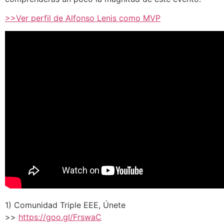
>>Ver perfil de Alfonso Lenis como MVP
1) Comunidad Triple EEE, Únete
>>
https://goo.gl/FrswaC