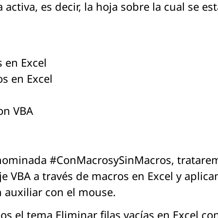
ctiva, es decir, la hoja sobre la cual se es
 en Excel
s en Excel
con VBA
enominada #ConMacrosySinMacros, tratarem
aje VBA a través de macros en Excel y aplic
n auxiliar con el mouse.
os el tema Eliminar filas vacías en Excel co