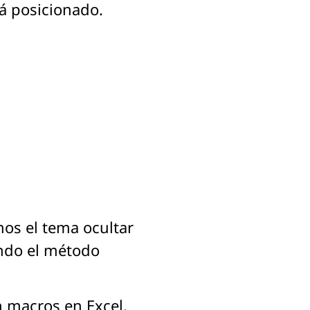
tá posicionado.
os el tema ocultar
ando el método
n macros en Excel,