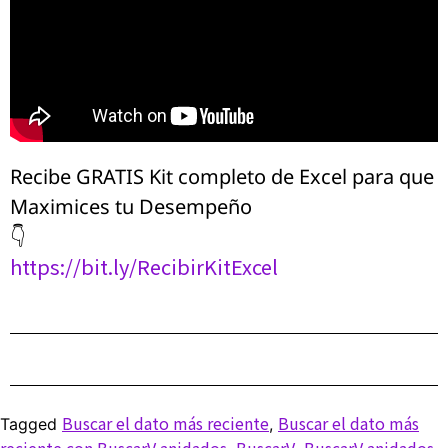
Recibe GRATIS Kit completo de Excel para que
Maximices tu Desempeño
👇
https://bit.ly/RecibirKitExcel
Buscar el dato más reciente
Buscar el dato más
Tagged
,
reciente con BuscarV anidados
BuscarV
BuscarV anidados