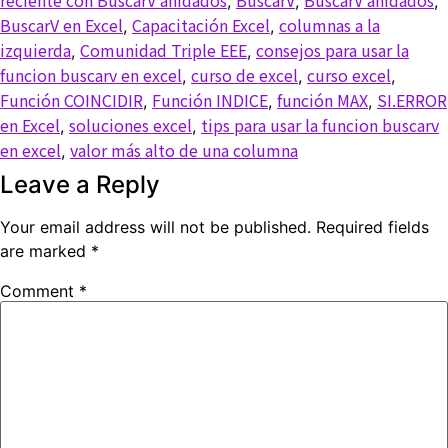
,
,
,
BuscarV en Excel
Capacitación Excel
columnas a la
,
,
izquierda
Comunidad Triple EEE
consejos para usar la
,
,
funcion buscarv en excel
curso de excel
curso excel
,
,
,
Función COINCIDIR
Función INDICE
función MAX
SI.ERROR
,
,
,
en Excel
soluciones excel
tips para usar la funcion buscarv
,
,
en excel
valor más alto de una columna
,
Leave a Reply
Your email address will not be published.
Required fields
are marked
*
Comment
*