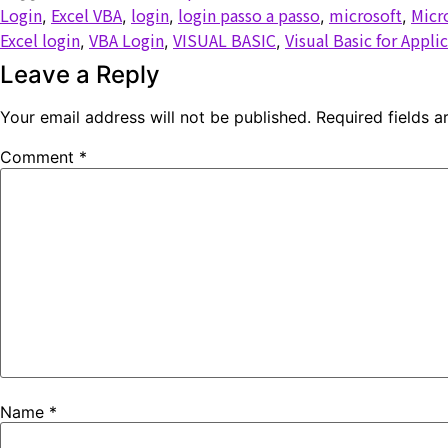
Login
Excel VBA
login
login passo a passo
microsoft
Micr
,
,
,
,
,
Excel login
VBA Login
VISUAL BASIC
Visual Basic for Appli
,
,
,
Leave a Reply
Your email address will not be published.
Required fields 
Comment
*
Name
*