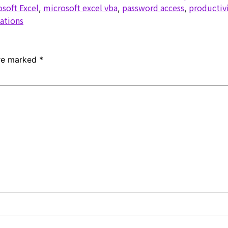
osoft Excel
microsoft excel vba
password access
productiv
,
,
,
cations
are marked
*