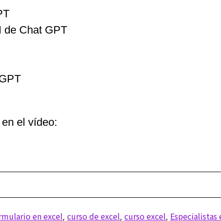
PT
I de Chat GPT
t GPT
 en el vídeo:
rmulario en excel
curso de excel
curso excel
Especialistas 
,
,
,