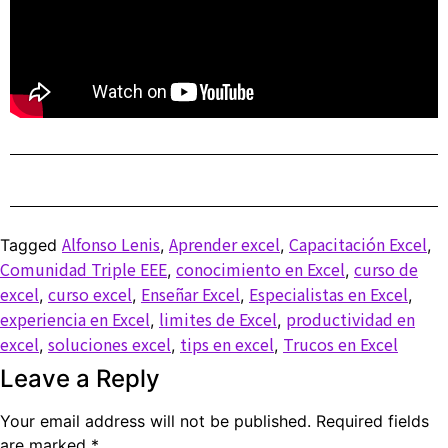
Alfonso Lenis
Aprender excel
Capacitación Excel
Tagged
,
,
,
Comunidad Triple EEE
conocimiento en Excel
curso de
,
,
excel
curso excel
Enseñar Excel
Especialistas en Excel
,
,
,
,
experiencia en Excel
limites de Excel
productividad en
,
,
excel
soluciones excel
tips en excel
Trucos en Excel
,
,
,
Leave a Reply
Your email address will not be published.
Required fields
are marked
*