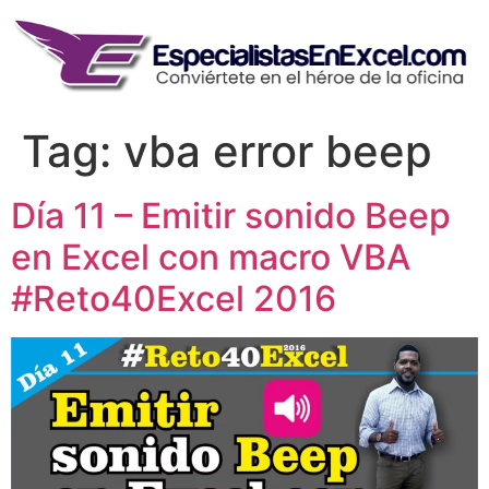
Skip
to
content
Tag:
vba error beep
Día 11 – Emitir sonido Beep
en Excel con macro VBA
#Reto40Excel 2016