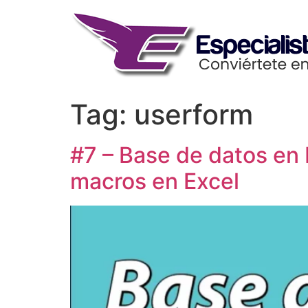
Skip
to
content
Tag:
userform
#7 – Base de datos en 
macros en Excel