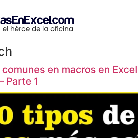
ch
es comunes en macros en Exc
– Parte 1