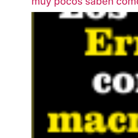
muy pocos saben cómo t