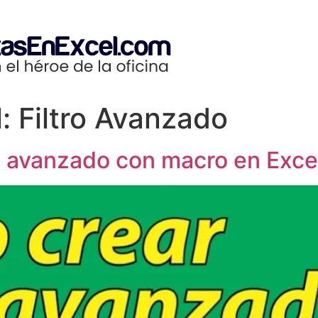
l: Filtro Avanzado
o avanzado con macro en Exce