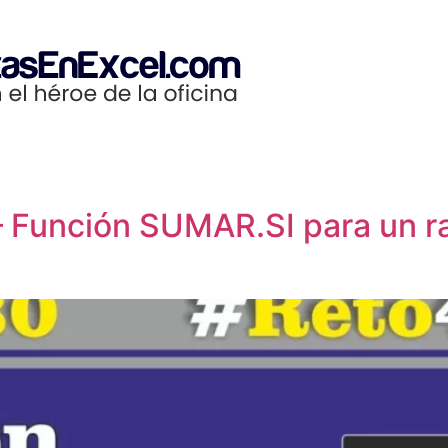
– Función SUMAR.SI para un r