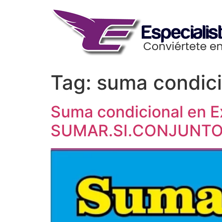
Skip
to
content
Tag:
suma condici
Suma condicional en Ex
SUMAR.SI.CONJUNT