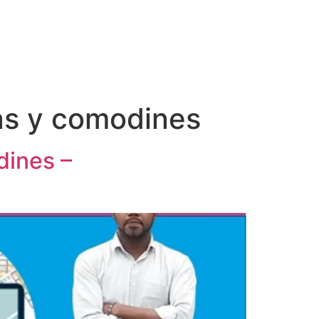
as y comodines
dines –