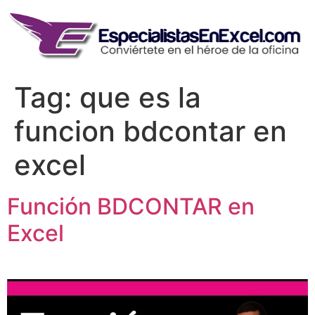
Skip
to
content
Tag:
que es la
funcion bdcontar en
excel
Función BDCONTAR en
Excel