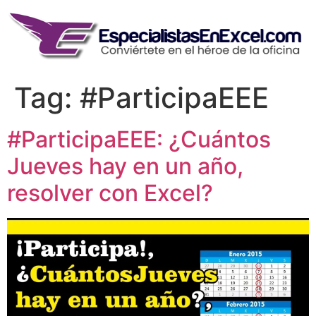
Skip
to
content
Tag:
#ParticipaEEE
#ParticipaEEE: ¿Cuántos
Jueves hay en un año,
resolver con Excel?