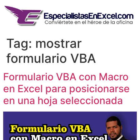
Skip
to
content
Tag:
mostrar
formulario VBA
Formulario VBA con Macro
en Excel para posicionarse
en una hoja seleccionada