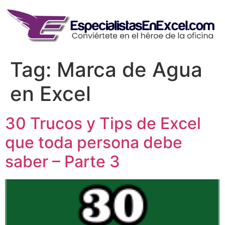
Skip
to
content
Tag:
Marca de Agua
en Excel
30 Trucos y Tips de Excel
que toda persona debe
saber – Parte 3