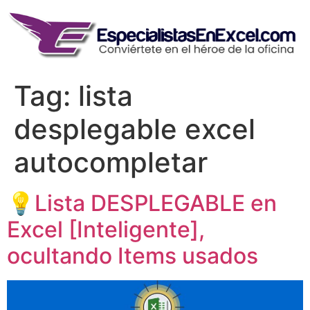
Skip
to
content
Tag:
lista
desplegable excel
autocompletar
💡Lista DESPLEGABLE en
Excel [Inteligente],
ocultando Items usados