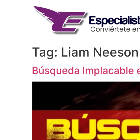
Skip
to
content
Tag:
Liam Neeson
Búsqueda Implacable en