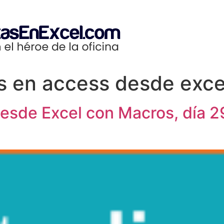
os en access desde exce
desde Excel con Macros, día 