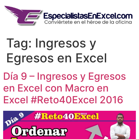
Skip
to
content
Tag:
Ingresos y
Egresos en Excel
Día 9 – Ingresos y Egresos
en Excel con Macro en
Excel #Reto40Excel 2016