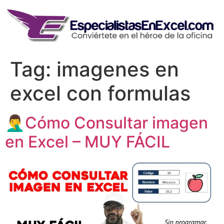
Skip
to
content
Tag:
imagenes en
excel con formulas
🤦‍♂️Cómo Consultar imagen
en Excel – MUY FÁCIL