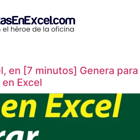
el, en [7 minutos] Genera p
 en Excel