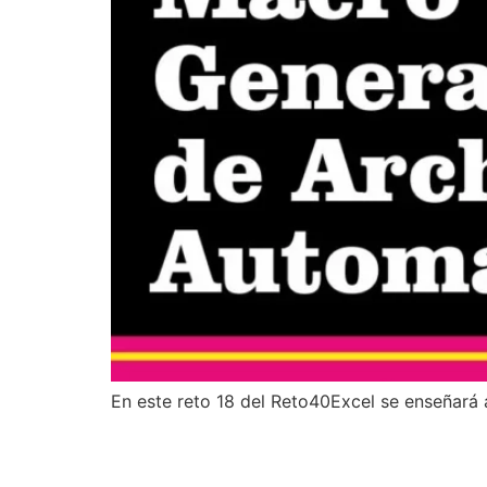
En este reto 18 del Reto40Excel se enseñará