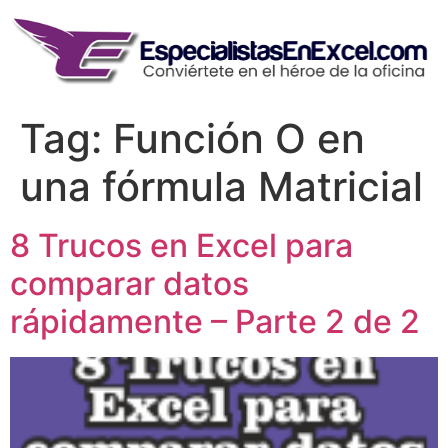
Skip
to
content
Tag:
Función O en
una fórmula Matricial
8 Trucos en Excel para
comparar datos
rápidamente – Parte 2 de 2