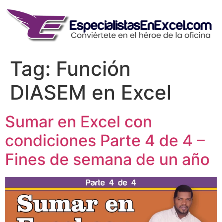
Skip
to
content
Tag:
Función
DIASEM en Excel
Sumar en Excel con
condiciones Parte 4 de 4 –
Fines de semana de un año