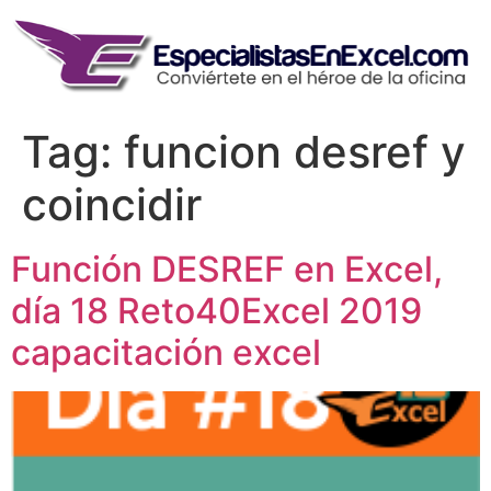
Skip
to
content
Tag:
funcion desref y
coincidir
Función DESREF en Excel,
día 18 Reto40Excel 2019
capacitación excel