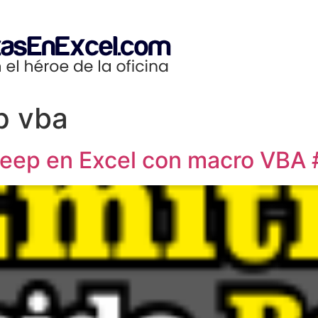
p vba
o Beep en Excel con macro VB