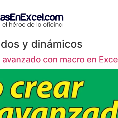
zados y dinámicos
o avanzado con macro en Exce