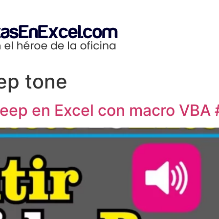
ep tone
o Beep en Excel con macro VB