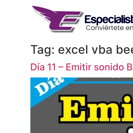
Skip
to
content
Tag:
excel vba be
Día 11 – Emitir sonid