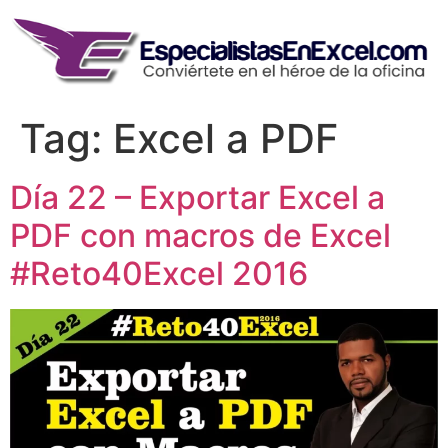
Skip
to
content
Tag:
Excel a PDF
Día 22 – Exportar Excel a
PDF con macros de Excel
#Reto40Excel 2016