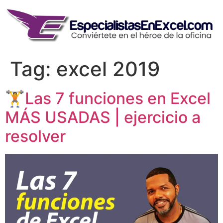
Skip
to
content
Tag:
excel 2019
🏋Las 7 funciones en Excel
MÁS USADAS | ejercicio a
resolver