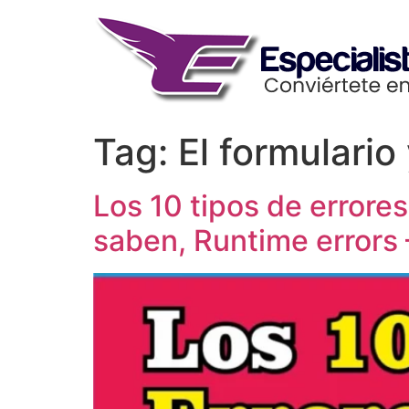
Skip
to
content
Tag:
El formulario
Los 10 tipos de error
saben, Runtime errors 