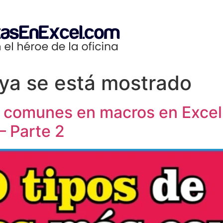
 ya se está mostrado
es comunes en macros en Exc
– Parte 2