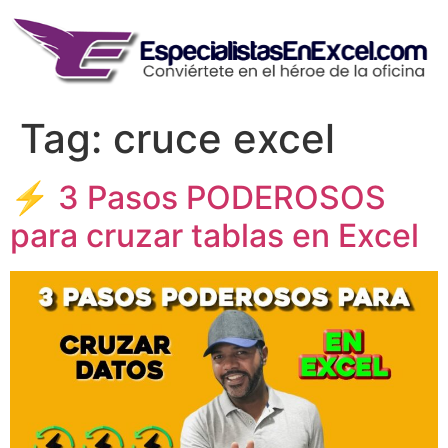
Skip
to
content
Tag:
cruce excel
⚡ 3 Pasos PODEROSOS
para cruzar tablas en Excel