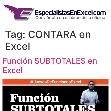
Skip
to
content
Tag:
CONTARA en
Excel
Función SUBTOTALES en
Excel