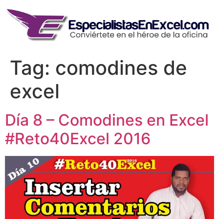
Skip
to
content
Tag:
comodines de
excel
Día 8 – Comodines en Excel
#Reto40Excel 2016