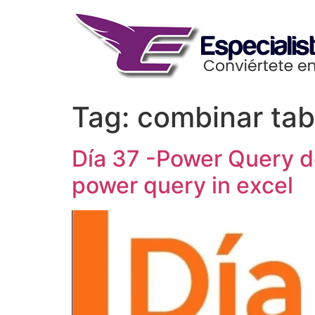
Skip
to
content
Tag:
combinar tab
Día 37 -Power Query d
power query in excel