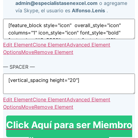
admin@especialistasenexcel.com
o agregame
vía Skype, el usuario es
Alfonso.Lenis
.
Edit Element
Clone Element
Advanced Element
Options
Move
Remove Element
— SPACER —
Edit Element
Clone Element
Advanced Element
Options
Move
Remove Element
Click Aquí para ser Miembro