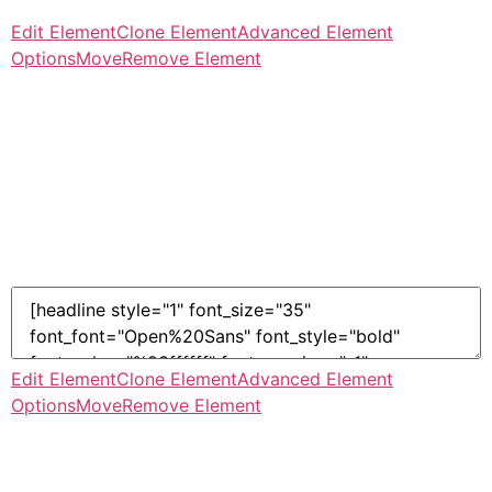
Edit Element
Clone Element
Advanced Element
Options
Move
Remove Element
Conviértete en un
Experto en Excel con este
Entrenamiento
Profesional
Edit Element
Clone Element
Advanced Element
Options
Move
Remove Element
Aprende cómo Dominar Excel de la mano