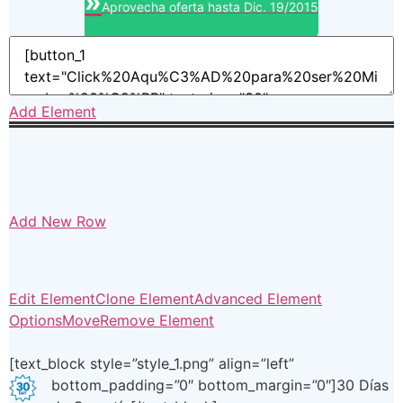
»
Aprovecha oferta hasta Dic. 19/2015
Add Element
Add New Row
Edit Element
Clone Element
Advanced Element
Options
Move
Remove Element
[text_block style=”style_1.png” align=”left”
bottom_padding=”0″ bottom_margin=”0″]
30 Días