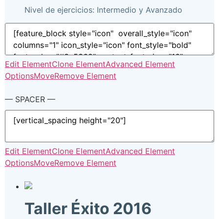
Nivel de ejercicios: Intermedio y Avanzado
Edit Element
Clone Element
Advanced Element
Options
Move
Remove Element
— SPACER —
Edit Element
Clone Element
Advanced Element
Options
Move
Remove Element
Taller Éxito 2016