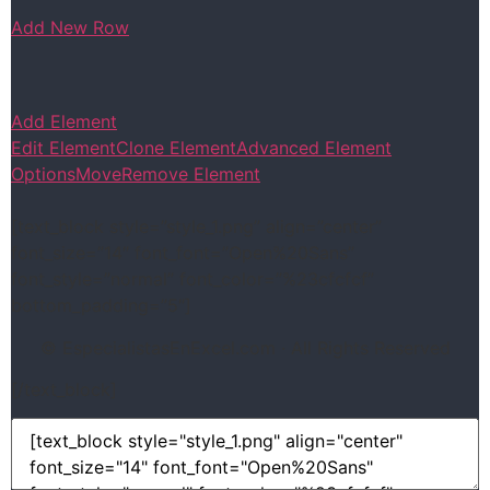
Add New Row
Add Element
Edit Element
Clone Element
Advanced Element
Options
Move
Remove Element
[text_block style=”style_1.png” align=”center”
font_size=”14″ font_font=”Open%20Sans”
font_style=”normal” font_color=”%23cfcfcf”
bottom_padding=”5″]
© EspecialistasEnExcel.com · All Rights Reserved
[/text_block]