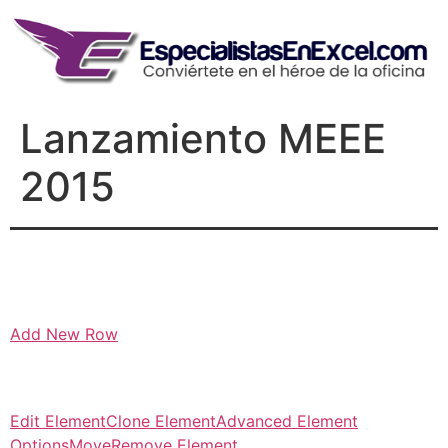
Skip
to
content
Lanzamiento MEEE
2015
Add New Row
Edit Element
Clone Element
Advanced Element
Options
Move
Remove Element