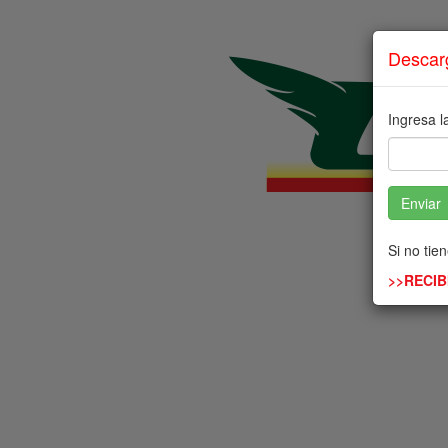
Descar
Ingresa l
Enviar
Si no tien
>>RECIB