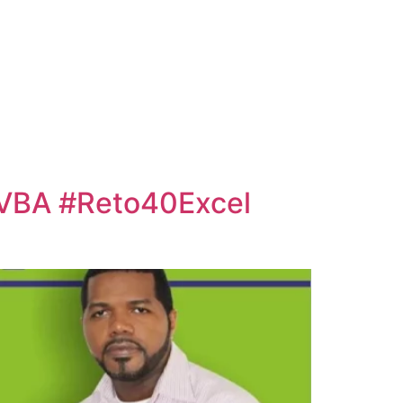
l VBA #Reto40Excel