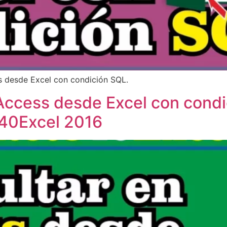
ss desde Excel con condición SQL.
 Access desde Excel con cond
o40Excel 2016